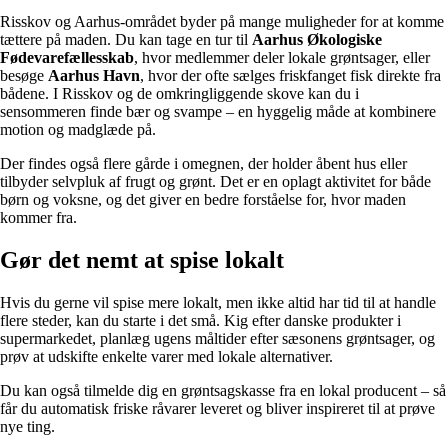
Risskov og Aarhus-området byder på mange muligheder for at komme
tættere på maden. Du kan tage en tur til
Aarhus Økologiske
Fødevarefællesskab
, hvor medlemmer deler lokale grøntsager, eller
besøge
Aarhus Havn
, hvor der ofte sælges friskfanget fisk direkte fra
bådene. I Risskov og de omkringliggende skove kan du i
sensommeren finde bær og svampe – en hyggelig måde at kombinere
motion og madglæde på.
Der findes også flere gårde i omegnen, der holder åbent hus eller
tilbyder selvpluk af frugt og grønt. Det er en oplagt aktivitet for både
børn og voksne, og det giver en bedre forståelse for, hvor maden
kommer fra.
Gør det nemt at spise lokalt
Hvis du gerne vil spise mere lokalt, men ikke altid har tid til at handle
flere steder, kan du starte i det små. Kig efter danske produkter i
supermarkedet, planlæg ugens måltider efter sæsonens grøntsager, og
prøv at udskifte enkelte varer med lokale alternativer.
Du kan også tilmelde dig en grøntsagskasse fra en lokal producent – så
får du automatisk friske råvarer leveret og bliver inspireret til at prøve
nye ting.