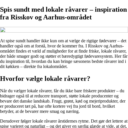
Spis sundt med lokale råvarer – inspiration
fra Risskov og Aarhus-området
At spise sundt handler ikke kun om at vælge de rigtige fødevarer – det
handler også om at forstå, hvor de kommer fra. I Risskov og Aarhus-
området findes et væld af muligheder for at finde friske, lokale råvarer,
der både smager godt og støtter et bæredygtigt fødevaresystem. Her får
du inspiration til, hvordan du kan bringe sæsonens bedste råvarer ind i
dit køkken – direkte fra lokalområdet.
Hvorfor vælge lokale råvarer?
Når du vælger lokale råvarer, får du ikke bare friskere produkter – du
bidrager også til at reducere transport, støtte lokale producenter og
bevare det danske landskab. Frugt, grønt, kød og mejeriprodukter, der
er produceret tæt på, har ofte kortere vej fra jord til bord, hvilket
betyder, at de bevarer mere smag og næring.
Derudover følger lokale råvarer årstidernes rytme. Det gør det lettere at
spise varieret og naturligt – og det giver en særlig glæde at vide, at det,