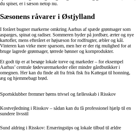
du spiser, er i sæson netop nu.
Sæsonens råvarer i Østjylland
I foråret bugner markerne omkring Aarhus af spæde grøntsager som
asparges, spinat og radiser. Sommeren byder på jordbær, ærter og nye
kartofler, mens efteråret er højsæson for rodfrugter, æbler og kål.
Vinteren kan virke mere sparsom, men her er der rig mulighed for at
bruge lagrede grøntsager, tørrede bønner og kornprodukter.
Et godt tip er at besøge lokale torve og markeder – for eksempel
Aarhus’ centrale fødevaremarkeder eller mindre gårdbutikker i
omegnen. Her kan du finde alt fra frisk fisk fra Kattegat til honning,
æg og hjemmebagt brød.
Sportsklubber fremmer børns trivsel og fællesskab i Risskov
Kostvejledning i Risskov – sådan kan du få professionel hjælp til en
sundere livsstil
Sund aldring i Risskov: Ernæringstips og lokale tilbud til ældre