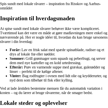
Spis sundt med lokale råvarer – inspiration fra Risskov og Aarhus-
området
Inspiration til hverdagsmaden
At spise sundt med lokale råvarer behøver ikke være kompliceret.
Tværtimod kan det være en måde at gøre madlavningen mere enkel og
nærværende på. Her er nogle idéer til, hvordan du kan bruge sæsonens
råvarer i din hverdag:
Forår:
Lav en frisk salat med spæde spinatblade, radiser og et
drys af lokale frø eller nødder.
Sommer:
Grill grøntsager som squash og peberfrugt, og server
dem med nye kartofler og en kold urtedressing.
Efterår:
Prøv en varmende suppe med græskar, gulerødder og
linser – perfekt til de kølige aftener.
Vinter:
Bag rodfrugter i ovnen med lidt olie og krydderurter, og
nyd dem som tilbehør til fisk eller kylling.
Ved at lade årstiden bestemme menuen får du automatisk variation i
kosten – og du lærer at bruge råvarerne, når de smager bedst.
Lokale steder og oplevelser