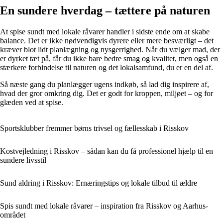
En sundere hverdag – tættere på naturen
At spise sundt med lokale råvarer handler i sidste ende om at skabe
balance. Det er ikke nødvendigvis dyrere eller mere besværligt – det
kræver blot lidt planlægning og nysgerrighed. Når du vælger mad, der
er dyrket tæt på, får du ikke bare bedre smag og kvalitet, men også en
stærkere forbindelse til naturen og det lokalsamfund, du er en del af.
Så næste gang du planlægger ugens indkøb, så lad dig inspirere af,
hvad der gror omkring dig. Det er godt for kroppen, miljøet – og for
glæden ved at spise.
Sportsklubber fremmer børns trivsel og fællesskab i Risskov
Kostvejledning i Risskov – sådan kan du få professionel hjælp til en
sundere livsstil
Sund aldring i Risskov: Ernæringstips og lokale tilbud til ældre
Spis sundt med lokale råvarer – inspiration fra Risskov og Aarhus-
området