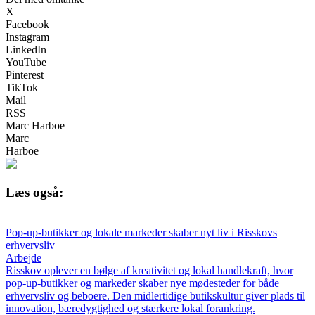
X
Facebook
Instagram
LinkedIn
YouTube
Pinterest
TikTok
Mail
RSS
Marc Harboe
Marc
Harboe
Læs også:
Pop-up-butikker og lokale markeder skaber nyt liv i Risskovs
erhvervsliv
Arbejde
Risskov oplever en bølge af kreativitet og lokal handlekraft, hvor
pop-up-butikker og markeder skaber nye mødesteder for både
erhvervsliv og beboere. Den midlertidige butikskultur giver plads til
innovation, bæredygtighed og stærkere lokal forankring.