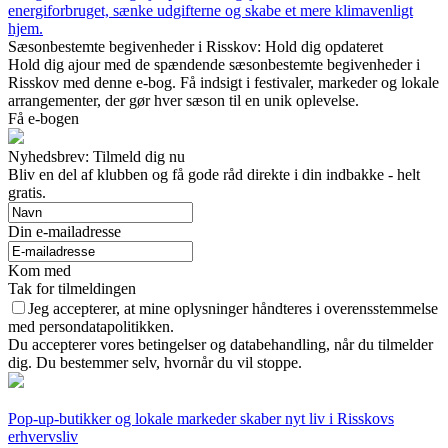
energiforbruget, sænke udgifterne og skabe et mere klimavenligt
hjem.
Sæsonbestemte begivenheder i Risskov: Hold dig opdateret
Hold dig ajour med de spændende sæsonbestemte begivenheder i
Risskov med denne e-bog. Få indsigt i festivaler, markeder og lokale
arrangementer, der gør hver sæson til en unik oplevelse.
Få e-bogen
Nyhedsbrev: Tilmeld dig nu
Bliv en del af klubben og få gode råd direkte i din indbakke - helt
gratis.
Din e-mailadresse
Kom med
Tak for tilmeldingen
Jeg accepterer, at mine oplysninger håndteres i overensstemmelse
med persondatapolitikken.
Du accepterer vores betingelser og databehandling, når du tilmelder
dig. Du bestemmer selv, hvornår du vil stoppe.
Pop-up-butikker og lokale markeder skaber nyt liv i Risskovs
erhvervsliv