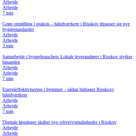
Arbejde
Arbejde
7 min
Grøn omstilling i praksis – håndværkere i Risskov tilpasser sig nye
byggestandarder
Arbejde
Arbejde
3 min
Samarbejde i byggebranchen: Lokale leverandører i Risskov styrker
hinanden
Arbejde
Arbejde
7 min
Energieffektivisering i hjemmet – sådan bidrager Risskovs
håndværkere
Arbejde
Arbejde
7 min
Digitale løsninger skaber nye erhvervsmuligheder i Risskov
Arbejde
Arbejde