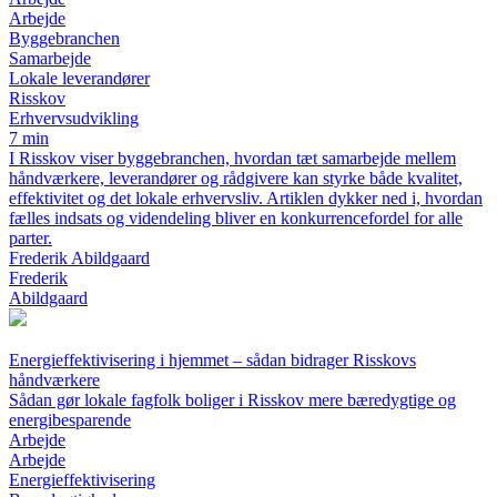
Arbejde
Byggebranchen
Samarbejde
Lokale leverandører
Risskov
Erhvervsudvikling
7 min
I Risskov viser byggebranchen, hvordan tæt samarbejde mellem
håndværkere, leverandører og rådgivere kan styrke både kvalitet,
effektivitet og det lokale erhvervsliv. Artiklen dykker ned i, hvordan
fælles indsats og videndeling bliver en konkurrencefordel for alle
parter.
Frederik Abildgaard
Frederik
Abildgaard
Energieffektivisering i hjemmet – sådan bidrager Risskovs
håndværkere
Sådan gør lokale fagfolk boliger i Risskov mere bæredygtige og
energibesparende
Arbejde
Arbejde
Energieffektivisering