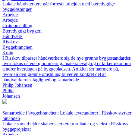
Lokale håndværkere går forrest i arbejdet med bæredygtige
byggeløsninger
Arbejde
Arbejde
Grøn omstilling
Bæredygtigt byggeri
Håndværk
Risskov
Byggebranchen
3 min
I Risskov tilpasser håndværkere sig de nye grønne byggestandarder,
hvor fokus på energioptimering, materialevalg og cirkulær økonomi
ændrer hverdagen på byggepladsen. Artiklen ser nærmere på,
hvordan den grønne omstilling bliver en konkret del af
håndværkernes faglighed og samarbejde.
Philip Johansen
Philip
Johansen
Samarbejde i byggebranchen: Lokale leverandører i Risskov styrker
hinanden
Lokale samarbejder skaber stærkere resultater og vækst i Risskovs
byggeprojekter
Arbejde