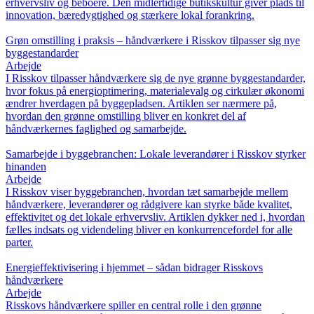
erhvervsliv og beboere. Den midlertidige butikskultur giver plads til
innovation, bæredygtighed og stærkere lokal forankring.
Grøn omstilling i praksis – håndværkere i Risskov tilpasser sig nye
byggestandarder
Arbejde
I Risskov tilpasser håndværkere sig de nye grønne byggestandarder,
hvor fokus på energioptimering, materialevalg og cirkulær økonomi
ændrer hverdagen på byggepladsen. Artiklen ser nærmere på,
hvordan den grønne omstilling bliver en konkret del af
håndværkernes faglighed og samarbejde.
Samarbejde i byggebranchen: Lokale leverandører i Risskov styrker
hinanden
Arbejde
I Risskov viser byggebranchen, hvordan tæt samarbejde mellem
håndværkere, leverandører og rådgivere kan styrke både kvalitet,
effektivitet og det lokale erhvervsliv. Artiklen dykker ned i, hvordan
fælles indsats og videndeling bliver en konkurrencefordel for alle
parter.
Energieffektivisering i hjemmet – sådan bidrager Risskovs
håndværkere
Arbejde
Risskovs håndværkere spiller en central rolle i den grønne