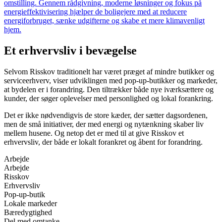
omstilling. Gennem rådgivning, moderne løsninger og fokus på
energieffektivisering hjælper de boligejere med at reducere
energiforbruget, sænke udgifterne og skabe et mere klimavenligt
hjem.
Et erhvervsliv i bevægelse
Selvom Risskov traditionelt har været præget af mindre butikker og
serviceerhverv, viser udviklingen med pop-up-butikker og markeder,
at bydelen er i forandring. Den tiltrækker både nye iværksættere og
kunder, der søger oplevelser med personlighed og lokal forankring.
Det er ikke nødvendigvis de store kæder, der sætter dagsordenen,
men de små initiativer, der med energi og nytænkning skaber liv
mellem husene. Og netop det er med til at give Risskov et
erhvervsliv, der både er lokalt forankret og åbent for forandring.
Arbejde
Arbejde
Risskov
Erhvervsliv
Pop-up-butik
Lokale markeder
Bæredygtighed
Del med omtanke