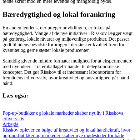
første skridt mod en mere levende og mangfoldig bydel.
Bæredygtighed og lokal forankring
En anden tendens, der præger udviklingen, er fokus på
bæredygtighed. Mange af de nye initiativer i Risskov lægger vægt
på genbrug, lokale råvarer og miljøvenlige produkter. Det passer
godt til tidens bevidste forbrugere, der ønsker kvalitet frem for
kvantitet og gerne støtter lokale producenter.
Samtidig giver de mindre formater mulighed for at eksperimentere
med nye ideer – fra emballagefri handel til deleøkonomiske
koncepter. Det gør Risskov til et interessant laboratorium for
fremtidens erhvervsliv, hvor kreativitet og ansvarlighed går hånd i
hånd.
Læs også:
Pop-up-butikker og lokale markeder skaber nyt liv i Risskovs
erhvervsliv
Arbejde
Risskov oplever en bølge af kreativitet og lokal handlekraft, hvor
pop-up-butikker og markeder skaber nye mødesteder for både