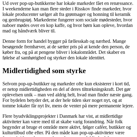
Ud over pop-up-butikkerne har lokale markeder fået en renæssance.
I weekenderne kan man flere steder i Risskov finde markeder, hvor
lokale producenter sælger alt fra grøntsager og honning til keramik
og genbrugstøj. Markederne fungerer som sociale mødesteder, hvor
naboer mødes over en kop kaffe, og hvor børn kan opleve, hvordan
mad og håndværk bliver til.
Denne form for handel bygger på fællesskab og nærhed. Mange
besøgende fremhæver, at de sætter pris på at kende den person, de
køber fra, og på at pengene bliver i lokalområdet. Det skaber en
følelse af samhørighed og styrker den lokale identitet.
Midlertidighed som styrke
Selvom pop-up-butikker og markeder ofte kun eksisterer i kort tid,
er netop midlertidigheden en del af deres tiltrækningskraft. Det gør
oplevelsen unik – man ved aldrig helt, hvad man finder næste gang.
For bydelen betyder det, at der hele tiden sker noget nyt, og at
tomme lokaler får nyt liv, mens de venter på mere permanente lejere.
Flere byudviklingsprojekter i Danmark har vist, at midlertidige
aktiviteter kan være med til at skabe varig forandring. Når folk
begynder at bruge et område mere aktivt, følger caféer, butikker og
kulturtilbud ofte efter. På den måde kan pop-up-aktiviteter være