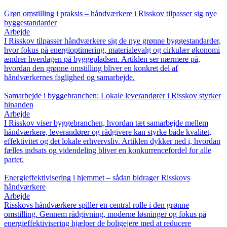
Grøn omstilling i praksis – håndværkere i Risskov tilpasser sig nye
byggestandarder
Arbejde
I Risskov tilpasser håndværkere sig de nye grønne byggestandarder,
hvor fokus på energioptimering, materialevalg og cirkulær økonomi
ændrer hverdagen på byggepladsen. Artiklen ser nærmere på,
hvordan den grønne omstilling bliver en konkret del af
håndværkernes faglighed og samarbejde.
Samarbejde i byggebranchen: Lokale leverandører i Risskov styrker
hinanden
Arbejde
I Risskov viser byggebranchen, hvordan tæt samarbejde mellem
håndværkere, leverandører og rådgivere kan styrke både kvalitet,
effektivitet og det lokale erhvervsliv. Artiklen dykker ned i, hvordan
fælles indsats og videndeling bliver en konkurrencefordel for alle
parter.
Energieffektivisering i hjemmet – sådan bidrager Risskovs
håndværkere
Arbejde
Risskovs håndværkere spiller en central rolle i den grønne
omstilling. Gennem rådgivning, moderne løsninger og fokus på
energieffektivisering hjælper de boligejere med at reducere