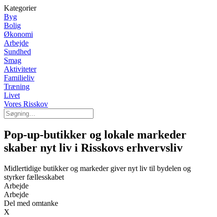
Kategorier
Byg
Bolig
Økonomi
Arbejde
Sundhed
Smag
Aktiviteter
Familieliv
Træning
Livet
Vores Risskov
Pop-up-butikker og lokale markeder
skaber nyt liv i Risskovs erhvervsliv
Midlertidige butikker og markeder giver nyt liv til bydelen og
styrker fællesskabet
Arbejde
Arbejde
Del med omtanke
X