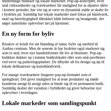
midlertidige butikker og lokale markeder. Pop-up-konceptet, hvor
små virksomheder og iværksættere får mulighed for at afprøve idéer
i kortere perioder, har vist sig at være en dynamisk måde at skabe liv
i bydelen på. Samtidig har lokale markeder med fokus på håndværk,
mad og bæredygtighed tiltrukket både beboere og besøgende, der
søger autentiske oplevelser tæt på hjemmet.
En ny form for byliv
Risskov er kendt for sin blanding af natur, byliv og nærhed til
Aarhus centrum. Men de seneste år har bydelen også markeret sig
som et sted, hvor nye handelsformer får lov at blomstre. Pop-up-
butikker dukker op i tomme butikslokaler eller som små pavilloner
ved torve og parkeringspladser. De tilbyder alt fra design og tøj til
lokale delikatesser og kunsthåndværk.
For mange iværksættere fungerer pop-up-formatet som et
springbræt. Det giver mulighed for at teste produkter og møde
kunderne ansigt til ansigt uden at binde sig til en permanent butik.
Samtidig skaber det variation i bybilledet og giver beboerne nye
oplevelser i hverdagen.
Lokale markeder som samlingspunkt