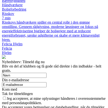
Bæredygtighed
Håndværkere
Boligforbedring
Risskov
7 min
Risskovs håndværkere spiller en central rolle i den grønne
omstilling. Gennem rådgivning, moderne løsninger og fokus på
energieffektivisering hjælper de boligejere med at reducere
energiforbruget, sænke udgifterne og skabe et mere klimavenligt
hjem.
Felicia Hjelm
Felicia
Hjelm
Nyhedsbrev: Tilmeld dig nu
Bliv en del af klubben og få gode råd direkte i din indbakke - helt
gratis.
Din e-mailadresse
Kom med
Tak for tilmeldingen
Jeg accepterer, at mine oplysninger håndteres i overensstemmelse
med persondatapolitikken.
Du accepterer vores betingelser og databehandling, når du tilmelder