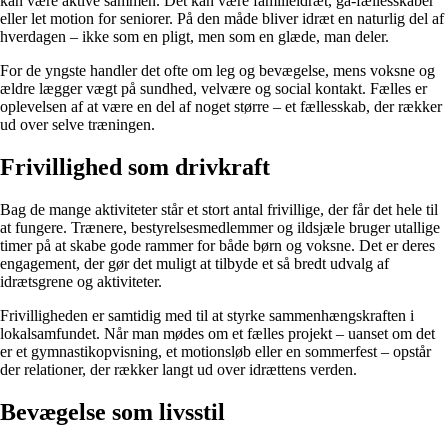
kan være aktive sammen. Det kan være familieidræt, gå-fællesskaber
eller let motion for seniorer. På den måde bliver idræt en naturlig del af
hverdagen – ikke som en pligt, men som en glæde, man deler.
For de yngste handler det ofte om leg og bevægelse, mens voksne og
ældre lægger vægt på sundhed, velvære og social kontakt. Fælles er
oplevelsen af at være en del af noget større – et fællesskab, der rækker
ud over selve træningen.
Frivillighed som drivkraft
Bag de mange aktiviteter står et stort antal frivillige, der får det hele til
at fungere. Trænere, bestyrelsesmedlemmer og ildsjæle bruger utallige
timer på at skabe gode rammer for både børn og voksne. Det er deres
engagement, der gør det muligt at tilbyde et så bredt udvalg af
idrætsgrene og aktiviteter.
Frivilligheden er samtidig med til at styrke sammenhængskraften i
lokalsamfundet. Når man mødes om et fælles projekt – uanset om det
er et gymnastikopvisning, et motionsløb eller en sommerfest – opstår
der relationer, der rækker langt ud over idrættens verden.
Bevægelse som livsstil