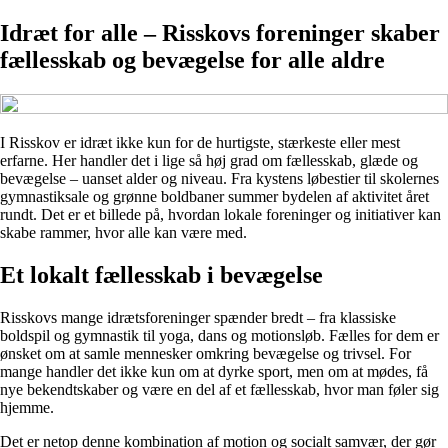
Idræt for alle – Risskovs foreninger skaber
fællesskab og bevægelse for alle aldre
I Risskov er idræt ikke kun for de hurtigste, stærkeste eller mest
erfarne. Her handler det i lige så høj grad om fællesskab, glæde og
bevægelse – uanset alder og niveau. Fra kystens løbestier til skolernes
gymnastiksale og grønne boldbaner summer bydelen af aktivitet året
rundt. Det er et billede på, hvordan lokale foreninger og initiativer kan
skabe rammer, hvor alle kan være med.
Et lokalt fællesskab i bevægelse
Risskovs mange idrætsforeninger spænder bredt – fra klassiske
boldspil og gymnastik til yoga, dans og motionsløb. Fælles for dem er
ønsket om at samle mennesker omkring bevægelse og trivsel. For
mange handler det ikke kun om at dyrke sport, men om at mødes, få
nye bekendtskaber og være en del af et fællesskab, hvor man føler sig
hjemme.
Det er netop denne kombination af motion og socialt samvær, der gør