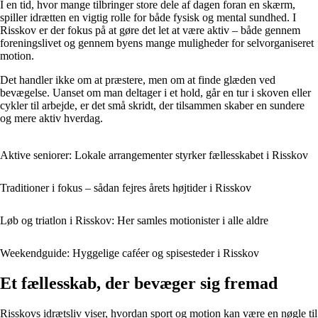
I en tid, hvor mange tilbringer store dele af dagen foran en skærm,
spiller idrætten en vigtig rolle for både fysisk og mental sundhed. I
Risskov er der fokus på at gøre det let at være aktiv – både gennem
foreningslivet og gennem byens mange muligheder for selvorganiseret
motion.
Det handler ikke om at præstere, men om at finde glæden ved
bevægelse. Uanset om man deltager i et hold, går en tur i skoven eller
cykler til arbejde, er det små skridt, der tilsammen skaber en sundere
og mere aktiv hverdag.
Aktive seniorer: Lokale arrangementer styrker fællesskabet i Risskov
Traditioner i fokus – sådan fejres årets højtider i Risskov
Løb og triatlon i Risskov: Her samles motionister i alle aldre
Weekendguide: Hyggelige caféer og spisesteder i Risskov
Et fællesskab, der bevæger sig fremad
Risskovs idrætsliv viser, hvordan sport og motion kan være en nøgle til