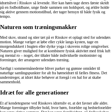
idrætslivet i Risskov så levende. Her kan børn tage deres første skridt
på en fodboldbane, unge finde sammen om holdsport, og ældre holde
sig aktive gennem motionstilbud, der tager hensyn til både fysik og
tempo.
Naturen som træningsmakker
Med skov, strand og stier tæt på er Risskov et oplagt sted for udendørs
motion. Mange vælger at løbe eller cykle langs kysten, tage en
morgendukkert i bugten eller dyrke yoga i skovens rolige omgivelser.
Naturen giver mulighed for at kombinere fysisk aktivitet med frisk luft
og mental ro – noget, der tiltaler både individuelle motionister og
foreninger, der arrangerer udendørs træning.
Særligt i sommermånederne bliver parker og grønne områder til
naturlige samlingspunkter for alt fra børneidræt til fælles fitness. Det
understreger, at idræt ikke behøver at foregå i en hal for at skabe
sammenhold.
Idræt for alle generationer
Et af kendetegnene ved Risskovs idrætsliv er, at det favner alle aldre.
Mange foreninger tilbyder hold, hvor børn, forældre og bedsteforældre