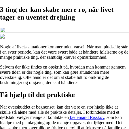
3 ting der kan skabe mere ro, når livet
tager en uventet drejning
Nogle af livets situationer kommer uden varsel. Når man pludselig står
i en svær periode, kan det være svært både at håndtere følelserne og de
mange praktiske ting, der samtidig kræver opmærksomhed.
Selvom der ikke findes en opskrift på, hvordan man kommer gennem
svære tider, er der nogle ting, som kan gøre situationen mere
overskuelig. Ofte handler det om at skabe lidt ro omkring de
beslutninger og opgaver, der skal håndteres.
Få hjælp til det praktiske
Når overskuddet er begrænset, kan det være en stor hjælp ikke at
skulle stå alene med alle de praktiske detaljer. I forbindelse med et
dødsfald vælger mange at kontakte en
bedemand Risskov
, som kan
hjælpe med planlægning og de mange opgaver, der følger med. Det
kan skabe mere overblik og frigive energi til at fokusere på familie og